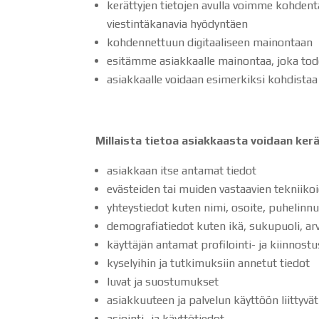
kerättyjen tietojen avulla voimme kohdentaa
viestintäkanavia hyödyntäen
kohdennettuun digitaaliseen mainontaan
esitämme asiakkaalle mainontaa, joka tod
asiakkaalle voidaan esimerkiksi kohdista
Millaista tietoa asiakkaasta voidaan ker
asiakkaan itse antamat tiedot
evästeiden tai muiden vastaavien tekniikoi
yhteystiedot kuten nimi, osoite, puhelinn
demografiatiedot kuten ikä, sukupuoli, arv
käyttäjän antamat profilointi- ja kiinnostu
kyselyihin ja tutkimuksiin annetut tiedot
luvat ja suostumukset
asiakkuuteen ja palvelun käyttöön liittyvät
asiointi- ja käyttötiedot