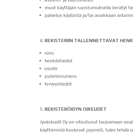
muut käyttäjän suostumuksella kerätyt ti
palvelun käytöstä ja/tai asiakkaan antamis
REKISTERIIN TALLENNETTAVAT HENK
nimi
henkilötiedot
osoite
puhelinnumero
terveystiedot
REKISTERÖIDYN OIKEUDET
Jyväskodit Oy on sitoutunut tarjoamaan asiakk
käyttämistä koskevat pyynnöt, tulee tehdä o