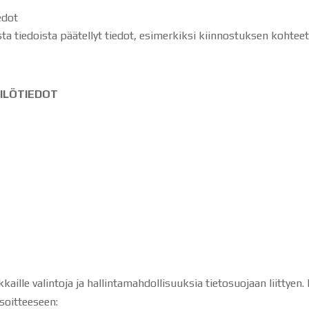
edot
ta tiedoista päätellyt tiedot, esimerkiksi kiinnostuksen kohtee
ILÖTIEDOT
aille valintoja ja hallintamahdollisuuksia tietosuojaan liittyen.
soitteeseen: