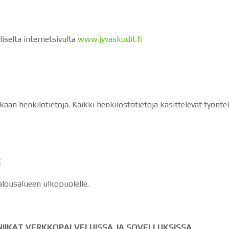
liselta internetsivulta
www.jyvaskodit.fi
kkaan henkilötietoja. Kaikki henkilöstötietoja käsittelevät työnte
E
talousalueen ulkopuolelle.
IIKAT VERKKOPALVELUISSA JA SOVELLUKSISSA