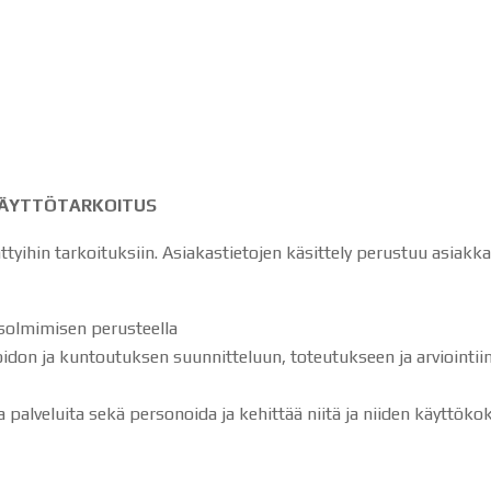
 KÄYTTÖTARKOITUS
ättyihin tarkoituksiin. Asiakastietojen käsittely perustuu asiakk
 solmimisen perusteella
hoidon ja kuntoutuksen suunnitteluun, toteutukseen ja arviointi
a palveluita sekä personoida ja kehittää niitä ja niiden käyttök