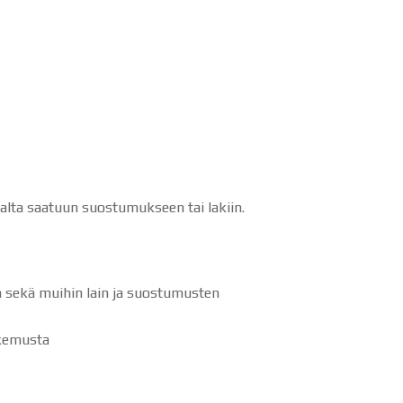
aalta saatuun suostumukseen tai lakiin.
in sekä muihin lain ja suostumusten
okemusta