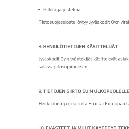
Hilkka-järjestelmä
Tietosuojaseloste löytyy Jyväskodit Oy:n viral
HENKILÖTIETOJEN KÄSITTELIJÄT
Jyväskodit Oy:n työntekijät käsittelevät asia
salassapitosopimuksen.
TIETOJEN SIIRTO EU:N ULKOPUOLELL
Henkilötietoja ei siirretä Eu:n tai Euroopan 
EVÄSTEET JA MUUT KÄYTETYT TEKN