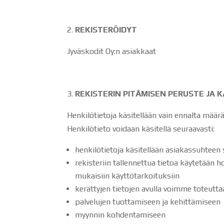
REKISTERÖIDYT
Jyväskodit Oy:n asiakkaat
REKISTERIN PITÄMISEN PERUSTE JA
Henkilötietoja käsitellään vain ennalta määr
Henkilötieto voidaan käsitellä seuraavasti:
henkilötietoja käsitellään asiakassuhteen
rekisteriin tallennettua tietoa käytetään 
mukaisiin käyttötarkoituksiin
kerättyjen tietojen avulla voimme toteutta
palvelujen tuottamiseen ja kehittämiseen
myynnin kohdentamiseen