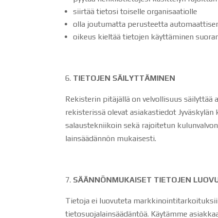
siirtää tietosi toiselle organisaatiolle
olla joutumatta perusteetta automaattise
oikeus kieltää tietojen käyttäminen suora
TIETOJEN SÄILYTTÄMINEN
Rekisterin pitäjällä on velvollisuus säilytt
rekisterissä olevat asiakastiedot Jyväskylän
salaustekniikoin sekä rajoitetun kulunvalvon
lainsäädännön mukaisesti.
SÄÄNNÖNMUKAISET TIETOJEN LUOV
Tietoja ei luovuteta markkinointitarkoituks
tietosuojalainsäädäntöä. Käytämme asiakkaan