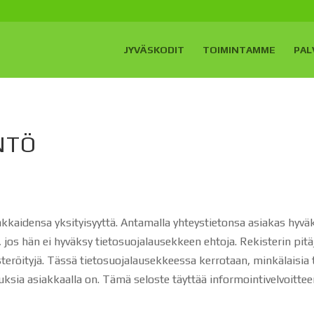
JYVÄSKODIT
TOIMINTAMME
PAL
NTÖ
E
kkaidensa yksityisyyttä. Antamalla yhteystietonsa asiakas hyv
, jos hän ei hyväksy tietosuojalausekkeen ehtoja. Rekisterin pi
isteröityjä. Tässä tietosuojalausekkeessa kerrotaan, minkälaisia 
ksia asiakkaalla on. Tämä seloste täyttää informointivelvoitte