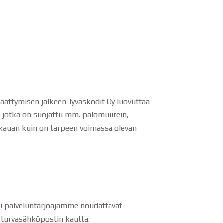
päättymisen jälkeen Jyväskodit Oy luovuttaa
a, jotka on suojattu mm. palomuurein,
in kauan kuin on tarpeen voimassa olevan
kki palveluntarjoajamme noudattavat
e turvasähköpostin kautta.