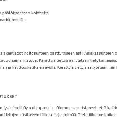
n päätöksenteon kohteeksi.
markkinointiin
ää asiakastiedot hoitosuhteen päättymiseen asti. Asiakassuhteen 
 kaupungin arkistoon. Kerättyjä tietoja säilytetään tietokannass
nan ja käyttöoikeuksien avulla. Kerättyjä tietoja säilytetään ni
UTUKSET
iin Jyväskodit Oy:n ulkopuolelle. Olemme varmistaneet, että kai
 tietojen käsittelyyn Hilkka-järjestelmää. Tieto liikenne kulke