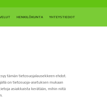
VELUT
HENKILÖKUNTA
YHTEYSTIEDOT
äksyy tämän tietosuojalausekkeen ehdot.
täjällä on tietosuoja-asetuksen mukaan
tietoja asiakkaista kerätään, mihin niitä
en.