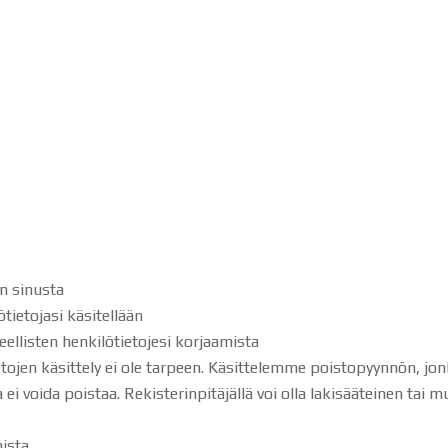
on sinusta
tietojasi käsitellään
eellisten henkilötietojesi korjaamista
ietojen käsittely ei ole tarpeen. Käsittelemme poistopyynnön, jo
ei voida poistaa. Rekisterinpitäjällä voi olla lakisääteinen tai 
mista