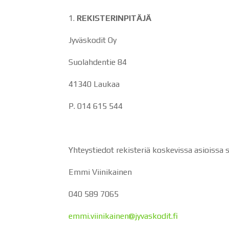
REKISTERINPITÄJÄ
Jyväskodit Oy
Suolahdentie 84
41340 Laukaa
P. 014 615 544
Yhteystiedot rekisteriä koskevissa asioissa 
Emmi Viinikainen
040 589 7065
emmi.viinikainen@jyvaskodit.fi