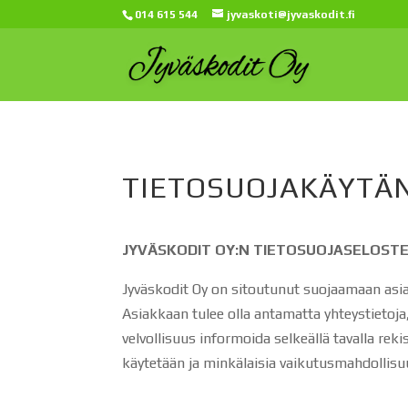
014 615 544
jyvaskoti@jyvaskodit.fi
TIETOSUOJAKÄYTÄ
JYVÄSKODIT OY:N TIETOSUOJASELOST
Jyväskodit Oy on sitoutunut suojaamaan asia
Asiakkaan tulee olla antamatta yhteystietoja
velvollisuus informoida selkeällä tavalla rek
käytetään ja minkälaisia vaikutusmahdollisuu