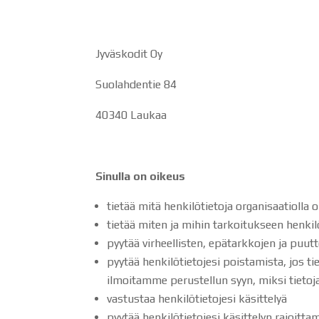
Jyväskodit Oy
Suolahdentie 84
40340 Laukaa
Sinulla on oikeus
tietää mitä henkilötietoja organisaatiolla 
tietää miten ja mihin tarkoitukseen henkilö
pyytää virheellisten, epätarkkojen ja puutt
pyytää henkilötietojesi poistamista, jos t
ilmoitamme perustellun syyn, miksi tietoja 
vastustaa henkilötietojesi käsittelyä
pyytää henkilötietojesi käsittelyn rajoitta