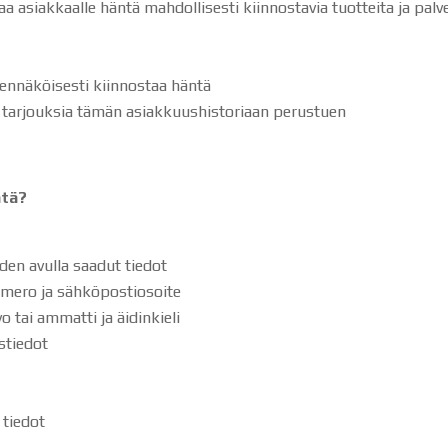
 asiakkaalle häntä mahdollisesti kiinnostavia tuotteita ja palvel
ennäköisesti kiinnostaa häntä
a tarjouksia tämän asiakkuushistoriaan perustuen
ätä?
den avulla saadut tiedot
umero ja sähköpostiosoite
o tai ammatti ja äidinkieli
stiedot
 tiedot