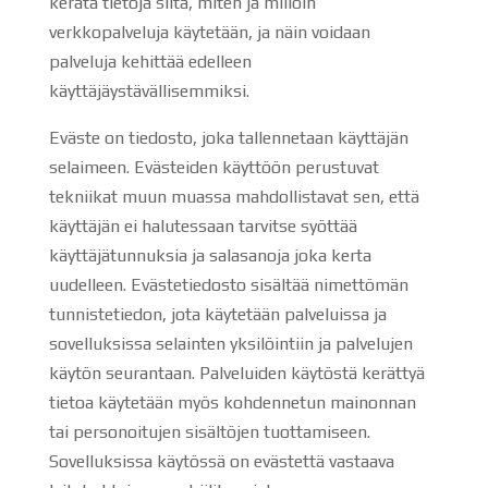
kerätä tietoja siitä, miten ja milloin
verkkopalveluja käytetään, ja näin voidaan
palveluja kehittää edelleen
käyttäjäystävällisemmiksi.
Eväste on tiedosto, joka tallennetaan käyttäjän
selaimeen. Evästeiden käyttöön perustuvat
tekniikat muun muassa mahdollistavat sen, että
käyttäjän ei halutessaan tarvitse syöttää
käyttäjätunnuksia ja salasanoja joka kerta
uudelleen. Evästetiedosto sisältää nimettömän
tunnistetiedon, jota käytetään palveluissa ja
sovelluksissa selainten yksilöintiin ja palvelujen
käytön seurantaan. Palveluiden käytöstä kerättyä
tietoa käytetään myös kohdennetun mainonnan
tai personoitujen sisältöjen tuottamiseen.
Sovelluksissa käytössä on evästettä vastaava