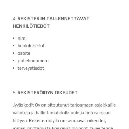
REKISTERIIN TALLENNETTAVAT
HENKILÖTIEDOT
nimi
henkilötiedot
osoite
puhelinnumero
terveystiedot
REKISTERÖIDYN OIKEUDET
Jyväskodit Oy on sitoutunut tarjoamaan asiakkaille
valintoja ja hallintamahdollisuuksia tietosuojaan
liittyen. Rekisteröidyllä on seuraavat oikeudet,
joiden käyttämistä koskevat pyynnöt, tulee tehdä