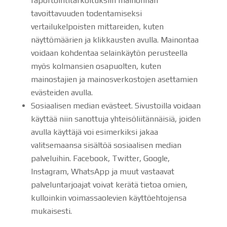
raportointitarkoituksiin mainonnan
tavoittavuuden todentamiseksi
vertailukelpoisten mittareiden, kuten
näyttömäärien ja klikkausten avulla. Mainontaa
voidaan kohdentaa selainkäytön perusteella
myös kolmansien osapuolten, kuten
mainostajien ja mainosverkostojen asettamien
evästeiden avulla.
Sosiaalisen median evästeet. Sivustoilla voidaan
käyttää niin sanottuja yhteisöliitännäisiä, joiden
avulla käyttäjä voi esimerkiksi jakaa
valitsemaansa sisältöä sosiaalisen median
palveluihin. Facebook, Twitter, Google,
Instagram, WhatsApp ja muut vastaavat
palveluntarjoajat voivat kerätä tietoa omien,
kulloinkin voimassaolevien käyttöehtojensa
mukaisesti.