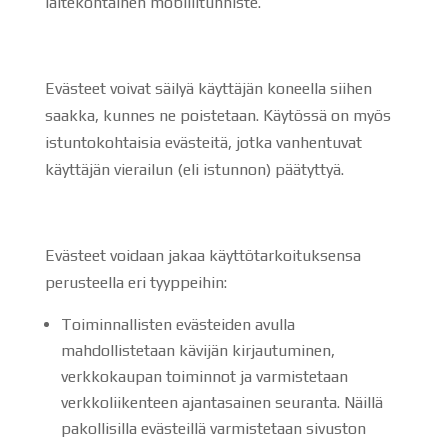
laitekohtainen mobiilitunniste.
Evästeet voivat säilyä käyttäjän koneella siihen
saakka, kunnes ne poistetaan. Käytössä on myös
istuntokohtaisia evästeitä, jotka vanhentuvat
käyttäjän vierailun (eli istunnon) päätyttyä.
Evästeet voidaan jakaa käyttötarkoituksensa
perusteella eri tyyppeihin:
Toiminnallisten evästeiden avulla
mahdollistetaan kävijän kirjautuminen,
verkkokaupan toiminnot ja varmistetaan
verkkoliikenteen ajantasainen seuranta. Näillä
pakollisilla evästeillä varmistetaan sivuston