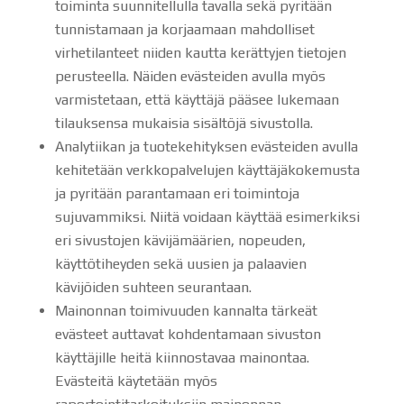
toiminta suunnitellulla tavalla sekä pyritään
tunnistamaan ja korjaamaan mahdolliset
virhetilanteet niiden kautta kerättyjen tietojen
perusteella. Näiden evästeiden avulla myös
varmistetaan, että käyttäjä pääsee lukemaan
tilauksensa mukaisia sisältöjä sivustolla.
Analytiikan ja tuotekehityksen evästeiden avulla
kehitetään verkkopalvelujen käyttäjäkokemusta
ja pyritään parantamaan eri toimintoja
sujuvammiksi. Niitä voidaan käyttää esimerkiksi
eri sivustojen kävijämäärien, nopeuden,
käyttötiheyden sekä uusien ja palaavien
kävijöiden suhteen seurantaan.
Mainonnan toimivuuden kannalta tärkeät
evästeet auttavat kohdentamaan sivuston
käyttäjille heitä kiinnostavaa mainontaa.
Evästeitä käytetään myös