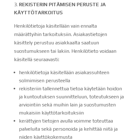
REKISTERIN PITÄMISEN PERUSTE JA
KÄYTTÖTARKOITUS
Henkilötietoja käsitellään vain ennalta
määrättyihin tarkoituksiin. Asiakastietojen
käsittely perustuu asiakkaalta saatuun
suostumukseen tai lakiin. Henkilötieto voidaan
käsitellä seuraavasti:
henkilötietoja käsitellään asiakassuhteen
solmimisen perusteella
rekisteriin tallennettua tietoa käytetään hoidon
ja kuntoutuksen suunnitteluun, toteutukseen ja
arviointiin sekä muihin lain ja suostumusten
mukaisiin käyttötarkoituksiin
kerättyjen tietojen avulla voimme toteuttaa
palveluita sekä personoida ja kehittää niitä ja
niiden käyttökokemusta