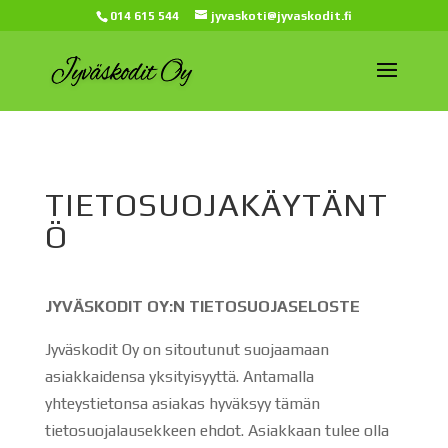
014 615 544
jyvaskoti@jyvaskodit.fi
TIETOSUOJAKÄYTÄNT
Ö
JYVÄSKODIT OY:N TIETOSUOJASELOSTE
Jyväskodit Oy on sitoutunut suojaamaan
asiakkaidensa yksityisyyttä. Antamalla
yhteystietonsa asiakas hyväksyy tämän
tietosuojalausekkeen ehdot. Asiakkaan tulee olla