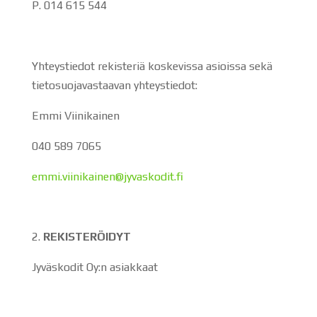
P. 014 615 544
Yhteystiedot rekisteriä koskevissa asioissa sekä
tietosuojavastaavan yhteystiedot:
Emmi Viinikainen
040 589 7065
emmi.viinikainen@jyvaskodit.fi
REKISTERÖIDYT
Jyväskodit Oy:n asiakkaat