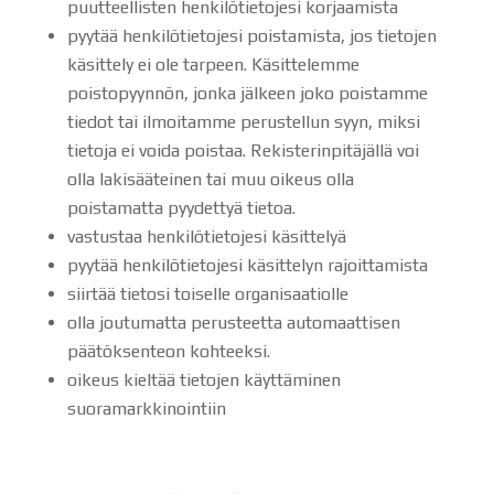
puutteellisten henkilötietojesi korjaamista
pyytää henkilötietojesi poistamista, jos tietojen
käsittely ei ole tarpeen. Käsittelemme
poistopyynnön, jonka jälkeen joko poistamme
tiedot tai ilmoitamme perustellun syyn, miksi
tietoja ei voida poistaa. Rekisterinpitäjällä voi
olla lakisääteinen tai muu oikeus olla
poistamatta pyydettyä tietoa.
vastustaa henkilötietojesi käsittelyä
pyytää henkilötietojesi käsittelyn rajoittamista
siirtää tietosi toiselle organisaatiolle
olla joutumatta perusteetta automaattisen
päätöksenteon kohteeksi.
oikeus kieltää tietojen käyttäminen
suoramarkkinointiin